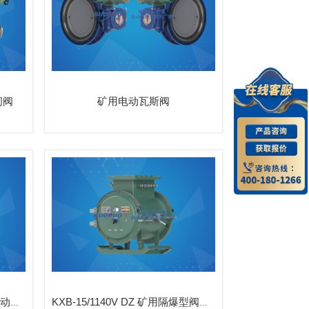
闸阀
矿用电动瓦斯阀
QMB矿用一体式隔爆型阀门电动装置
KXB-15/1140V DZ 矿用隔爆型阀门电动装置控制箱