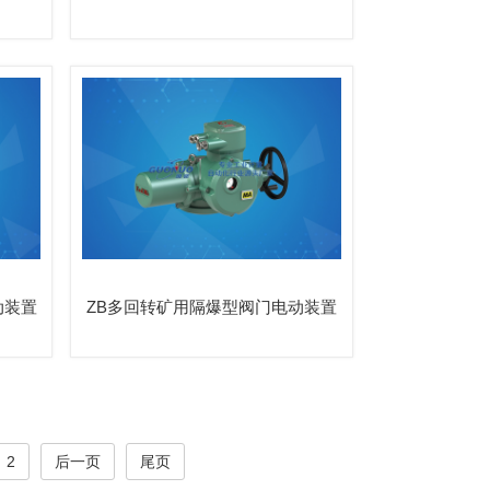
动装置
ZB多回转矿用隔爆型阀门电动装置
2
后一页
尾页