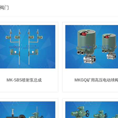
阀门
MK-SBS喷射泵总成
MKGQ矿用高压电动球