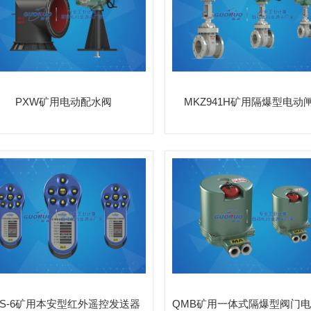
PXW矿用电动配水阀
MKZ941H矿用隔爆型电动
FS-6矿用本安型红外遥控发送器