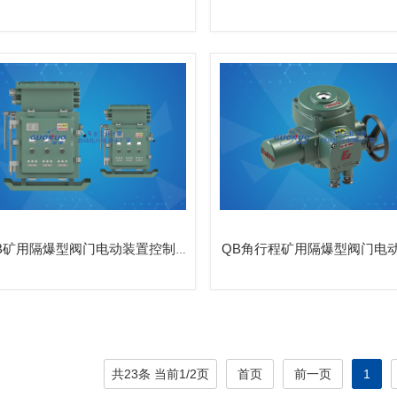
QB角行程矿用隔爆型阀门电
KXB矿用隔爆型阀门电动装置控制箱
共23条 当前1/2页
首页
前一页
1