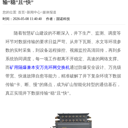
输“稳”且“快”
您的位置:
首页
>
新闻中心
>
媒体报道
时间：2026-05-08 11:40:40
作者：国诺科技
随着智慧矿山建设的不断深入，井下生产、监测、调度等
环节对数据传输的要求日益严苛。从井下瓦斯、水文等环境参
数的实时采集，到设备远程操控、视频监控高清回传，再到多
系统协同调度，每一项工作都离不开稳定、高速的网络支撑。
而
矿用隔爆兼本安万兆环网交换机
通过防爆安全设计、万兆级
带宽、
快速
故障自愈
等
能力，精准破解了井下复杂环境下数据
传输
“卡、断、慢”的痛点
，
成为矿山智能化转型的通信基石，
真正实现井下数据传输
“稳”且“快”
。