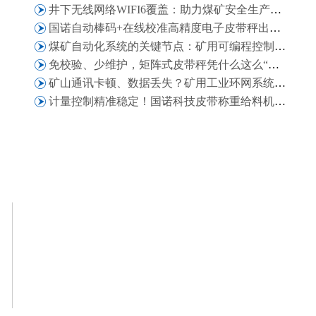
井下无线网络WIFI6覆盖：助力煤矿安全生产、高效运营与智能化管理
国诺自动棒码+在线校准高精度电子皮带秤出口津巴布韦，获客户二次复购认可
煤矿自动化系统的关键节点：矿用可编程控制箱在矿井自动化场景中的适配能力
免校验、少维护，矩阵式皮带秤凭什么这么“省心”？
矿山通讯卡顿、数据丢失？矿用工业环网系统解决煤矿通讯难题
计量控制精准稳定！国诺科技皮带称重给料机批量发往萨尔瓦多化工业项目